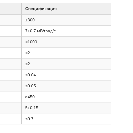
Спецификация
±300
7±0.7 мВ/град/с
≤1000
≤2
≤2
≤0.04
≤0.05
≥450
5±0.15
≤0.7