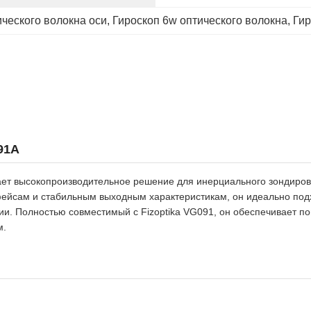
ческого волокна оси
, 
Гироскоп 6w оптического волокна
, 
Гир
91A
ет высокопроизводительное решение для инерциального зондиров
ейсам и стабильным выходным характеристикам, он идеально подх
ии. Полностью совместимый с Fizoptika VG091, он обеспечивает п
м.