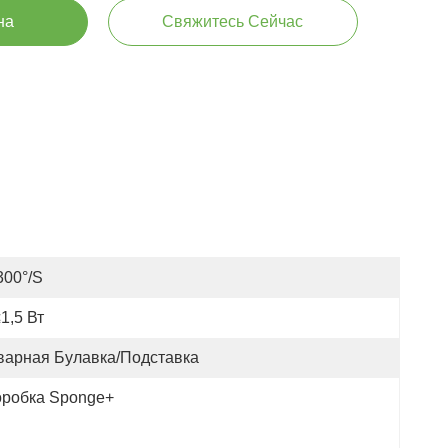
на
Свяжитесь Сейчас
300°/s
1,5 Вт
варная Булавка/подставка
оробка Sponge+