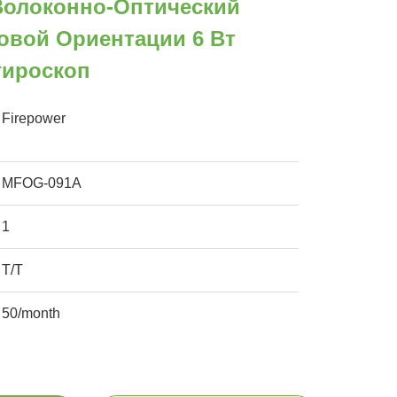
олоконно-Оптический
овой Ориентации 6 Вт
гироскоп
Firepower
MFOG-091A
1
T/T
50/month