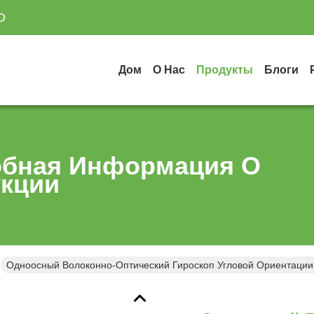
D
Дом
О Нас
Продукты
Блоги
бная Информация О
кции
Одноосный Волоконно-Оптический Гироскоп Угловой Ориентации